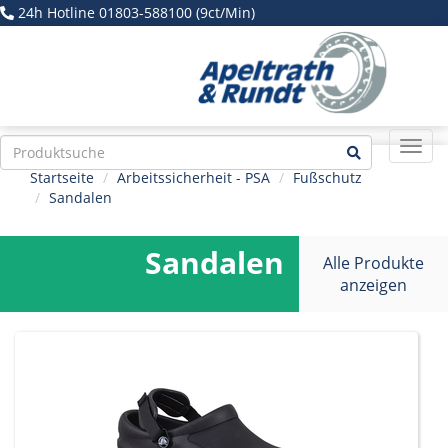
24h Hotline 01803-588100 (9ct/Min)
Navig
ein-/
Startseite
Arbeitssicherheit - PSA
Fußschutz
Sandalen
Sandalen
Alle Produkte
anzeigen