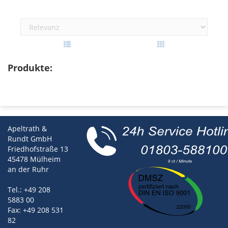
Produkte:
Apeltrath &
Rundt GmbH
Friedhofstraße 13
45478 Mülheim
an der Ruhr
Tel.: +49 208
5883 00
Fax: +49 208 531
82